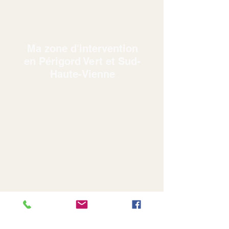
Ma zone d'intervention
en Périgord Vert et Sud-
Haute-Vienne
Éthique et Taille:
expertise
arboricole et entretien de
jardin dans un rayon de 35
km autour de Saint-Saud-
Lacoussière (24470).
Découvrez mes
Service de
taille et soins aux arbres
,
mes
services d'entretien
d'espaces vert
et mon
approche
Éthique
.
Interventions rapides en
Périgord Vert et Sud-Haute-