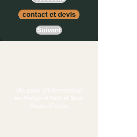
contact et devis
Suivant
Ma zone d'intervention
en Périgord Vert et Sud-
Haute-Vienne
Éthique et Taille:
expertise
arboricole et entretien de
jardin dans un rayon de 35
km autour de Saint-Saud-