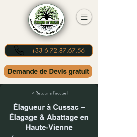
+33 6.72.87.67.56
Demande de Devis gratuit
< Retour à l'accueil
Élagueur à Cussac –
Élagage & Abattage en
Haute-Vienne